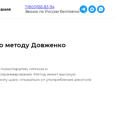
но
Работаем круглосуточно
Работаем кр
7(800)555-83-94
ание
Звонок по России бесплатно
о методу Довженко
психотерапии, гипноза и
ограммирования. Метод имеет высокую
енту шанс отказаться от употребления алкоголя