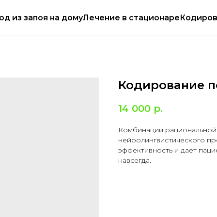
ем круглосуточно
Работаем круглосуточ
од из запоя на дому
Лечение в стационаре
Кодиров
Кодирование п
14 000
р.
Комбинации рациональной 
нейролингвистического пр
эффективность и дает паци
навсегда.