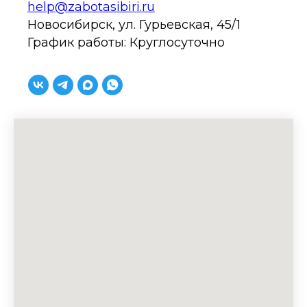
help@zabotasibiri.ru
Новосибирск, ул. Гурьевская, 45/1
График работы: Круглосуточно
Информация, представленная на сайте,
не может быть использована для
постановки диагноза, назначения
лечения. Необходима консультация
специалиста.
Лицензия № Л041-01125-54/00349780 от