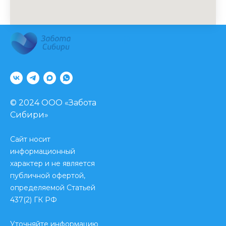
8
© 2024 ООО «Забота
Сибири»
Сайт носит
информационный
Информация, представленная на сайте,
не может быть использована для
характер и не является
постановки диагноза, назначения
публичной офертой,
лечения. Необходима консультация
определяемой Статьей
специалиста.
Лицензия № Л041-01125-54/00349780 от
437(2) ГК РФ
25 декабря 2017 г.
Уточняйте информацию