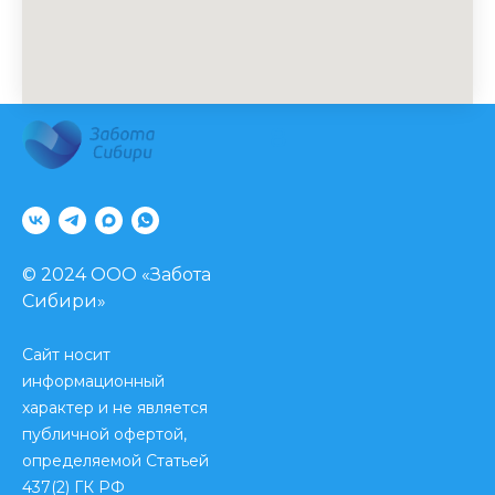
8
© 2024 ООО «Забота
Сибири»
Сайт носит
Информация, представленная на сайте,
информационный
не может быть использована для
характер и не является
постановки диагноза, назначения
лечения. Необходима консультация
публичной офертой,
специалиста.
определяемой Статьей
Лицензия № Л041-01125-54/00349780 от
437(2) ГК РФ
25 декабря 2017 г.