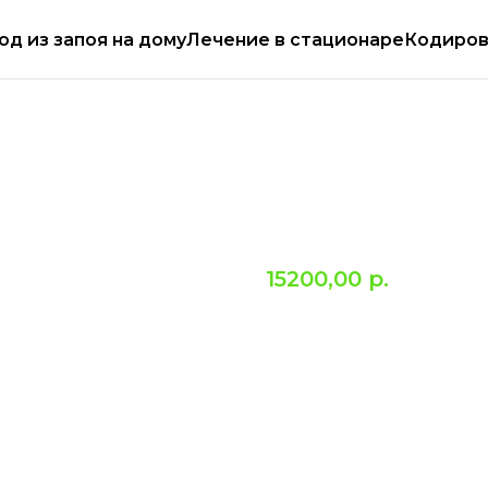
ем круглосуточно
Работаем круглосуточн
од из запоя на дому
Лечение в стационаре
Кодиров
Кодирование 
(Эспераль)
15200,00
р.
Эффективная процедура им
обеспечивающая длительно
вшивания позволяет дости
отвращение к алкоголю.