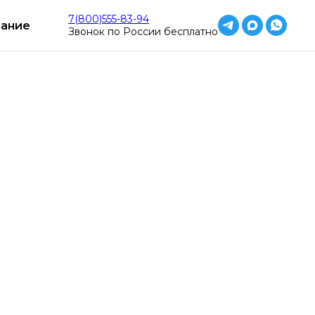
о
Работаем круглосуточно
Работаем кр
7(800)555-83-94
ание
Звонок по России бесплатно
методом Вшивания
плантации препарата под кожу,
е терапевтическое воздействие. Метод
чь устойчивой ремиссии и формирует стойкое