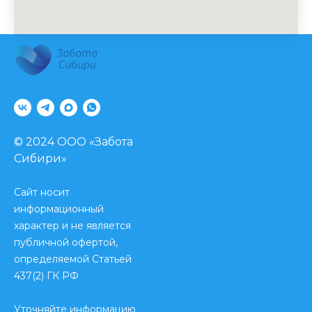
8
© 2024 ООО «Забота
Сибири»
Сайт носит
информационный
Информация, представленная на сайте,
не может быть использована для
характер и не является
постановки диагноза, назначения
публичной офертой,
лечения. Необходима консультация
определяемой Статьей
специалиста.
Лицензия № Л041-01125-54/00349780 от
437(2) ГК РФ
25 декабря 2017 г.
Уточняйте информацию