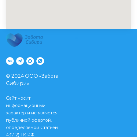
8
© 2024 ООО «Забота
Сибири»
Сайт носит
Информация, представленная на сайте,
информационный
не может быть использована для
характер и не является
постановки диагноза, назначения
лечения. Необходима консультация
публичной офертой,
специалиста.
определяемой Статьей
Лицензия № Л041-01125-54/00349780 от
437(2) ГК РФ
25 декабря 2017 г.