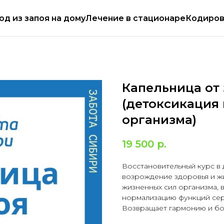
аем круглосуточно
Работаем круглосуточ
од из запоя на дому
Лечение в стационаре
Кодиров
Капельница от 
(детоксикация 
организма)
19 500
р.
Восстановительный курс в 
возрождение здоровья и ж
жизненных сил организма,
нормализацию функций серд
Возвращает гармонию и бо