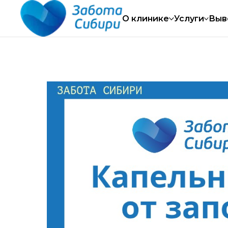
суточно
Работаем круглосуточно
Работ
О клинике
Услуги
Выв