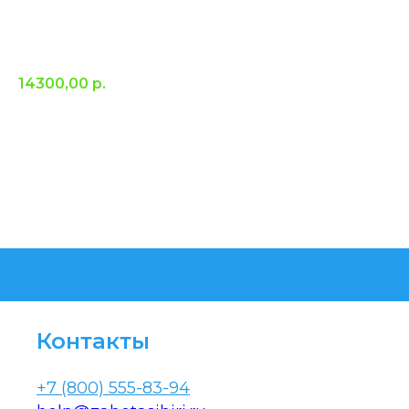
Капельница от запоя на дому
(детоксикация и витаминизация)
14300,00
р.
Комплексное оздоровление, сочетающее глубокую детоксикацию с
восстановлением витаминного баланса. Процедура направлена на
очищение организма от вредных веществ, и насыщение его
жизненно необходимыми микроэлементами, повышению общего
тонуса.
Контакты
+7 (800) 555-83-94