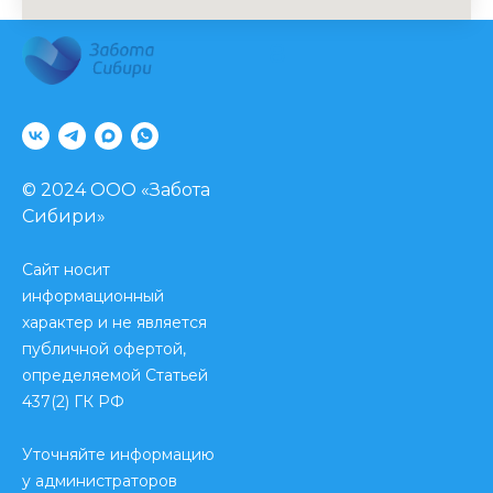
8
© 2024 ООО «Забота
Сибири»
Сайт носит
информационный
Информация, представленная на сайте,
характер и не является
не может быть использована для
публичной офертой,
постановки диагноза, назначения
лечения. Необходима консультация
определяемой Статьей
специалиста.
437(2) ГК РФ
Лицензия № Л041-01125-54/00349780 от
25 декабря 2017 г.
Уточняйте информацию
у администраторов