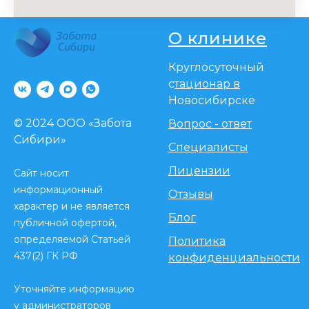
О клинике
Круглосуточный
с
тационар в
Новосибирске
Информация, представленная на сайте,
не может быть использована для
© 2024 ООО «Забота
Вопрос - ответ
постановки диагноза, назначения
Сибири»
лечения. Необходима консультация
Специалисты
специалиста.
Лицензии
Лицензия № Л041-01125-54/00349780 от
Сайт носит
25 декабря 2017 г.
информационный
Отзывы
характер и не является
Блог
публичной офертой,
определяемой Статьей
Политика
437(2) ГК РФ
конфиденциальности
Уточняйте информацию
у администраторов