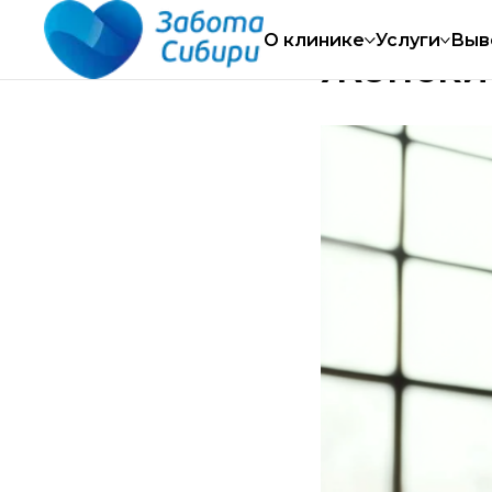
 круглосуточно
Работаем круглосуточно
О клинике
Услуги
Выв
Женски