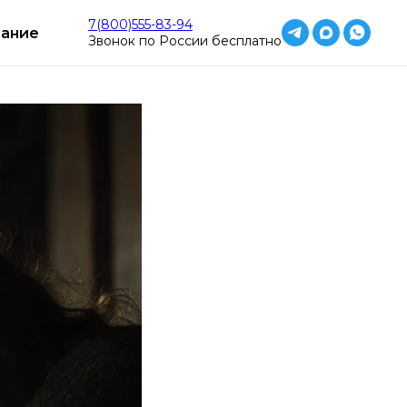
лосуточно
Работаем круглосуточно
Рабо
7(800)555-83-94
ание
Звонок по России бесплатно