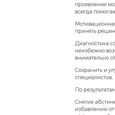
проявления мо
всегда помога
Мотивационная
принять решени
Диагностика с
неизбежно возн
внимательно от
Сохранить и у
специалистов.
По результатам
Снятие абстин
избавлению от