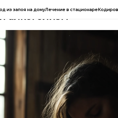
Работаем круглосуточно
Работаем круг
од из запоя на дому
Лечение в стационаре
Кодиров
й алкоголизм