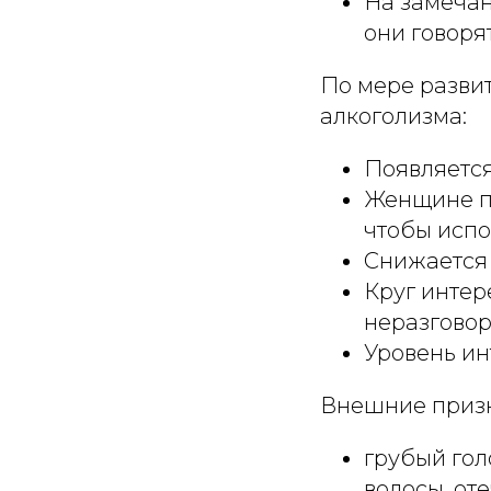
На замечан
они говоря
По мере разви
алкоголизма:
Появляетс
Женщине пр
чтобы испо
Снижается 
Круг интер
неразговор
Уровень ин
Внешние призн
грубый гол
волосы, от