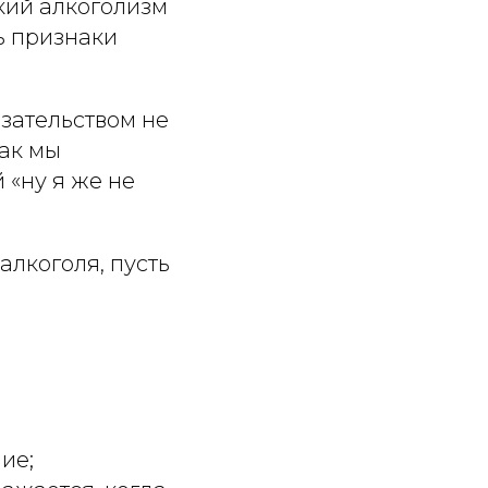
кий алкоголизм
ь признаки
зательством не
как мы
 «ну я же не
лкоголя, пусть
ие;