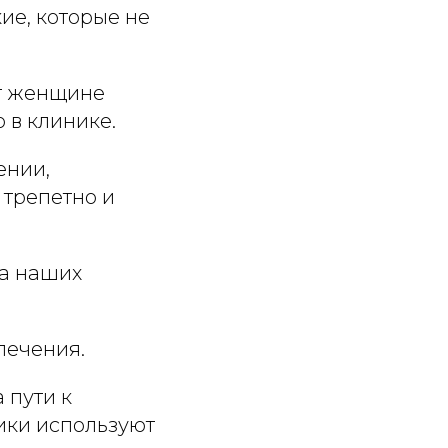
ие, которые не
т женщине
 в клинике.
ении,
репетно ​​и
ча наших
лечения.
 пути к
ики используют