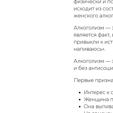
физически и п
исходит из сос
женского алко
Алкоголизм — 
является факт,
привыкли к ист
напиваюсь».
Алкоголизм — 
и без антисоц
Первые призна
Интерес к 
Женщина по
Она выпива