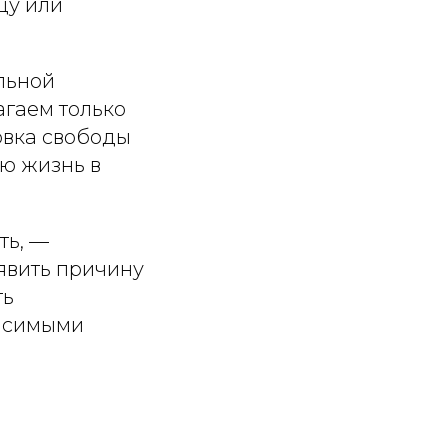
цу или
льной
гаем только
овка свободы
ою жизнь в
ть, —
явить причину
ть
висимыми