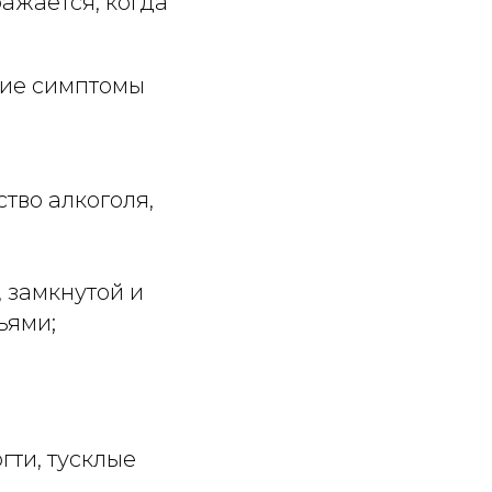
ажается, когда
кие симптомы
тво алкоголя,
 замкнутой и
ьями;
гти, тусклые