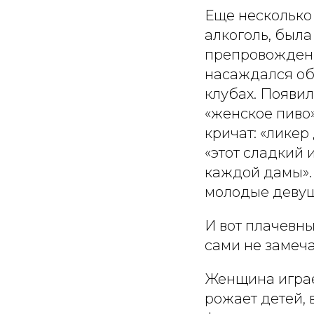
Еще несколько
алкоголь, была
препровождени
насаждался обр
клубах. Появил
«женское пиво
кричат: «ликер
«этот сладкий 
каждой дамы».
молодые девуш
И вот плачевн
сами не замеча
Женщина играе
рожает детей,