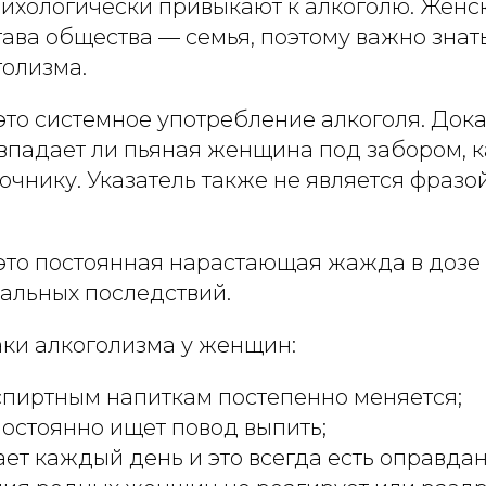
сихологически привыкают к алкоголю. Женс
тава общества — семья, поэтому важно знат
голизма.
это системное употребление алкоголя. Дока
 впадает ли пьяная женщина под забором, 
очнику. Указатель также не является фразой
это постоянная нарастающая жажда в дозе а
иальных последствий.
ки алкоголизма у женщин:
спиртным напиткам постепенно меняется;
стоянно ищет повод выпить;
ет каждый день и это всегда есть оправдан