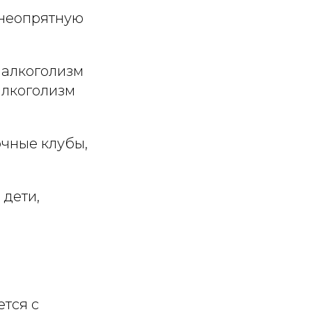
 неопрятную
 алкоголизм
алкоголизм
очные клубы,
 дети,
тся с