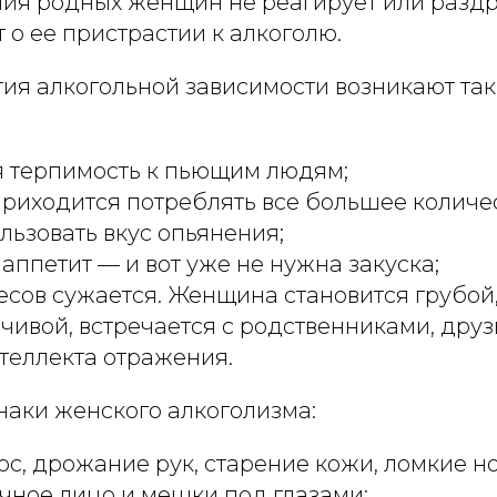
ия родных женщин не реагирует или раздр
т о ее пристрастии к алкоголю.
тия алкогольной зависимости возникают та
я терпимость к пьющим людям;
иходится потреблять все большее количес
льзовать вкус опьянения;
аппетит — и вот уже не нужна закуска;
есов сужается. Женщина становится грубой,
чивой, встречается с родственниками, друз
теллекта отражения.
аки женского алкоголизма:
ос, дрожание рук, старение кожи, ломкие но
ечное лицо и мешки под глазами;