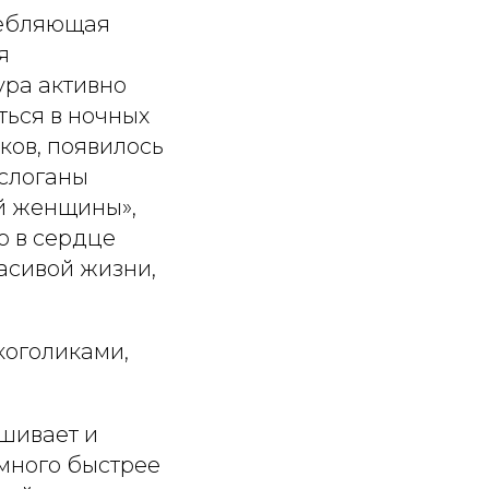
ребляющая
я
ура активно
ться в ночных
ков, появилось
 слоганы
ой женщины»,
о в сердце
асивой жизни,
коголиками,
шивает и
много быстрее